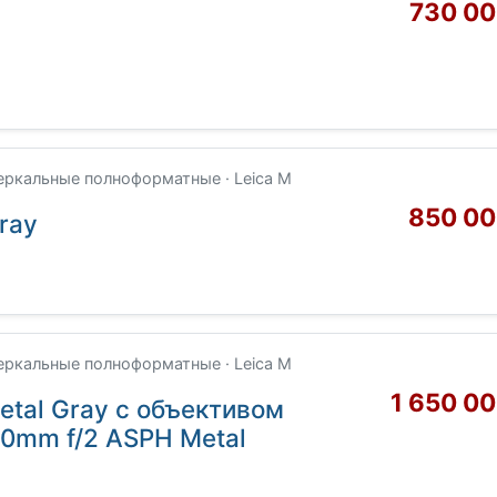
730 00
еркальные полноформатные · Leica M
850 00
ray
еркальные полноформатные · Leica M
1 650 0
Metal Gray с объективом
0mm f/2 ASPH Metal