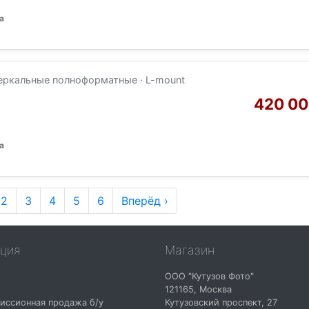
а
еркальные полноформатные · L-mount
420 00
а
2
3
4
5
6
Вперёд ›
ция
Магазин
ООО "Кутузов Фото"
121165
,
Москва
иссионная продажа б/у
Кутузовский проспект, 27