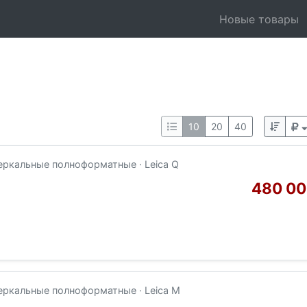
Новые товары
10
20
40
еркальные полноформатные · Leica Q
480 00
еркальные полноформатные · Leica M