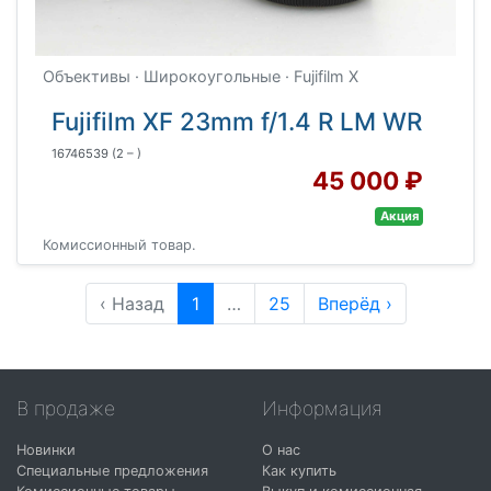
Объективы · Широкоугольные · Fujifilm X
Fujifilm XF 23mm f/1.4 R LM WR
16746539
(2 – )
45 000 ₽
Акция
Комиссионный товар.
‹ Назад
1
…
25
Вперёд ›
В продаже
Информация
Новинки
О нас
Специальные предложения
Как купить