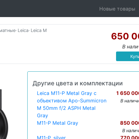
Новые товары
рматные
·
Leica
·
Leica M
650 0
В нал
Куп
Другие цвета и комплектации
Leica M11-P Metal Gray с
1 650 00
объективом Apo-Summicron
В налич
M 50mm f/2 ASPH Metal
Gray
M11-P Metal Gray
850 00
В нали
M11-P, silver
770 00