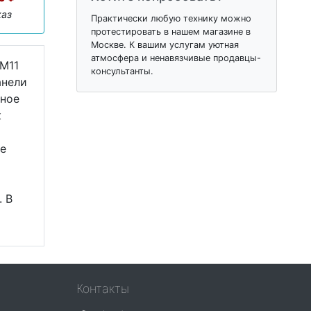
каз
Практически любую технику можно
протестировать в нашем магазине в
Москве. К вашим услугам уютная
атмосфера и ненавязчивые продавцы-
 M11
консультанты.
анели
тное
к
ме
. В
Контакты