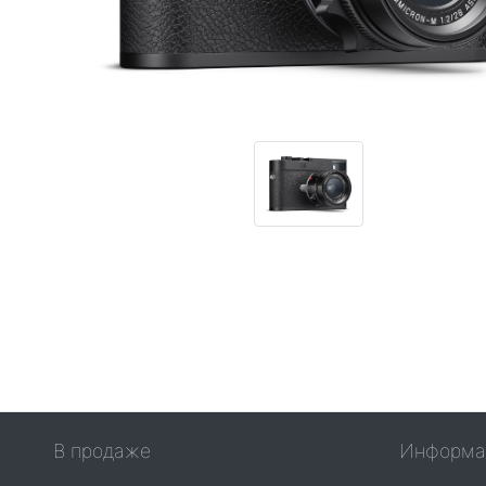
В продаже
Информа