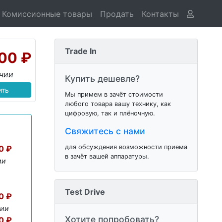
Комиссионные товары
Продать
Контакты
Trade In
00 ₽
ичии
Купить дешевле?
ить
Мы примем в зачёт стоимости
любого товара вашу технику, как
цифровую, так и плёночную.
Свяжитесь с нами
для обсуждения возможности приема
0 ₽
в зачёт вашей аппаратуры.
ии
Test Drive
0 ₽
чии
Хотите попробовать?
0 ₽