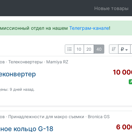
Новые товары
омиссионный отдел на нашем
Телеграм-канале
!
10
20
40
в · Телеконвертеры · Mamiya RZ
10 00
леконвертер
ны: 9 дней назад.
в · Принадлежности для макро съемки · Bronica GS
6 00
ьное кольцо G-18