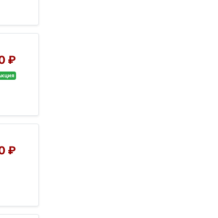
0 ₽
Акция
0 ₽