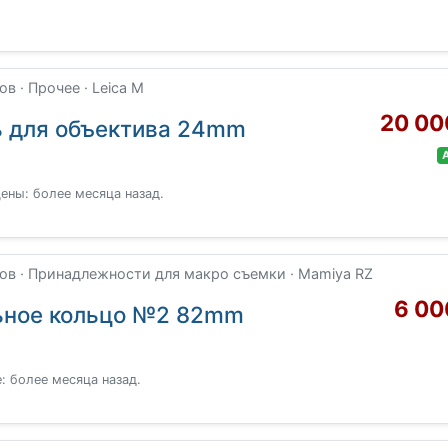
 · Прочее · Leica M
20 00
ь для объектива 24mm
ены: более месяца назад.
в · Принадлежности для макро съемки · Mamiya RZ
6 00
ьное кольцо №2 82mm
: более месяца назад.