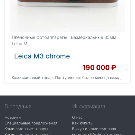
Пленочные фотоаппараты · Беззеркальные 35мм ·
Leica M
Leica M3 chrome
190 000 ₽
Комиссионный товар. Поступление: более месяца назад.
В продаже
Информация
Новинки
О нас
Специальные предложения
Как купить
Комиссионные товары
Выкуп и комиссионная
Комиссионные товары с
продажа б/у фототехники