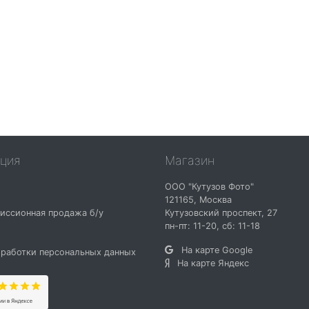
ция
Магазин
ООО "Кутузов Фото"
121165
,
Москва
иссионная продажа б/у
Кутузовский проспект, 27
и
пн-пт: 11-20, сб: 11-18
На карте Google
работки персональных данных
На карте Яндекс