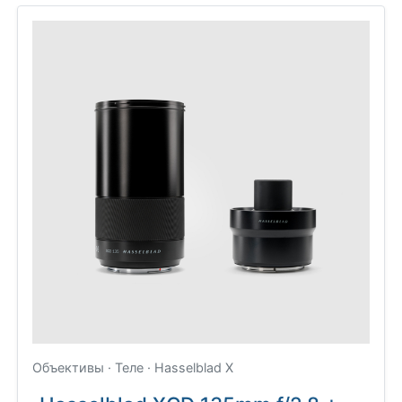
Объективы · Теле · Hasselblad X