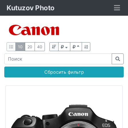
Kutuzov Photo
10
20
40
Сбросить фильтр