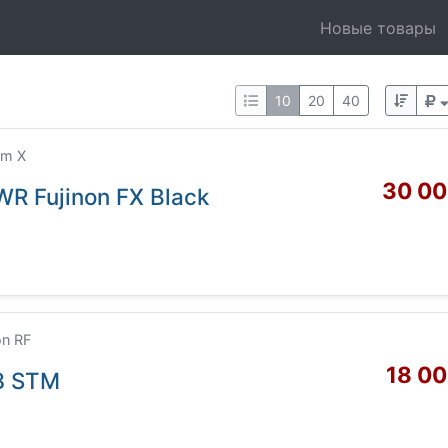
Новые товары
10
20
40
lm X
30 00
WR Fujinon FX Black
n RF
18 00
8 STM