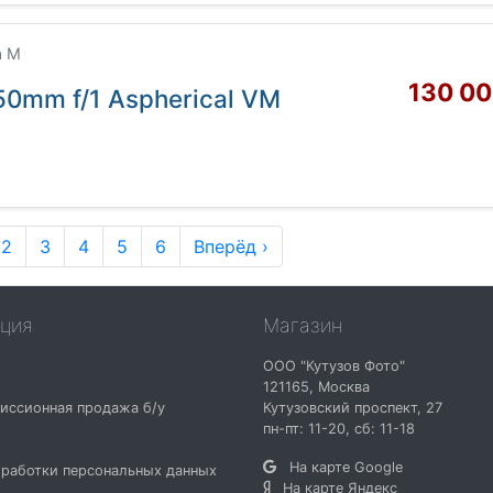
a M
130 00
50mm f/1 Aspherical VM
2
3
4
5
6
Вперёд ›
ция
Магазин
ООО "Кутузов Фото"
121165
,
Москва
иссионная продажа б/у
Кутузовский проспект, 27
и
пн-пт: 11-20, сб: 11-18
На карте Google
работки персональных данных
На карте Яндекс