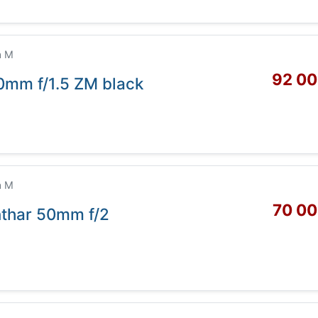
a M
92 00
0mm f/1.5 ZM black
a M
70 00
nthar 50mm f/2