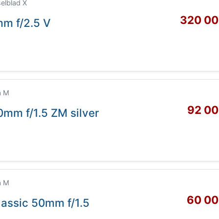
elblad X
320 00
m f/2.5 V
a M
92 00
0mm f/1.5 ZM silver
a M
60 00
lassic 50mm f/1.5