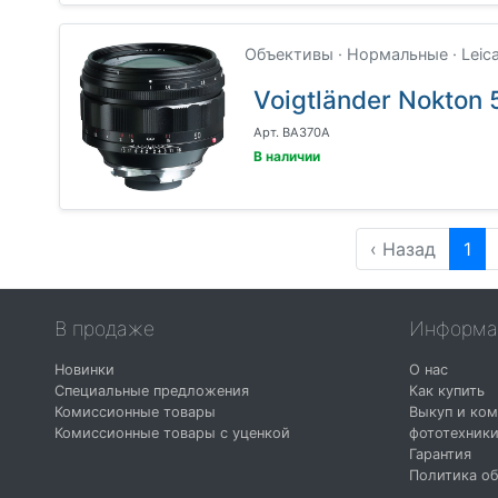
Объективы · Нормальные · Leic
Voigtländer Nokton 
Арт. BA370A
В наличии
‹ Назад
1
В продаже
Информа
Новинки
О нас
Специальные предложения
Как купить
Комиссионные товары
Выкуп и ком
Комиссионные товары с уценкой
фототехник
Гарантия
Политика об