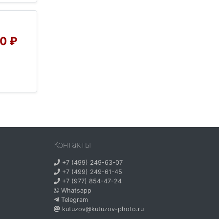
0 ₽
Контакты
+7 (499) 249-63-07
+7 (499) 249-61-45
+7 (977) 854-47-24
Whatsapp
Telegram
kutuzov@kutuzov-photo.ru