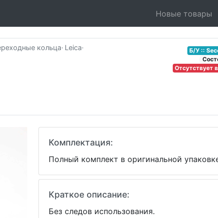
Новые товары
ереходные кольца
·
Leica
·
Б/У :: Se
Соcт
Отсутствует 
Комплектация:
Полный комплект в оригинальной упаковке
Краткое описание:
Без следов использования.