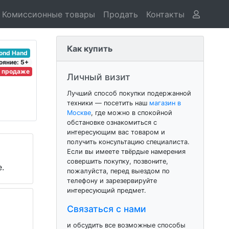
Комиссионные товары
Продать
Контакты
Как купить
cond Hand
ояние: 5+
в продаже
Личный визит
Лучший способ покупки подержанной
техники — посетить наш
магазин в
Москве
, где можно в спокойной
обстановке ознакомиться с
интересующим вас товаром и
получить консультацию специалиста.
Если вы имеете твёрдые намерения
совершить покупку, позвоните,
.
пожалуйста, перед выездом по
телефону и зарезервируйте
интересующий предмет.
Связаться с нами
и обсудить все возможные способы