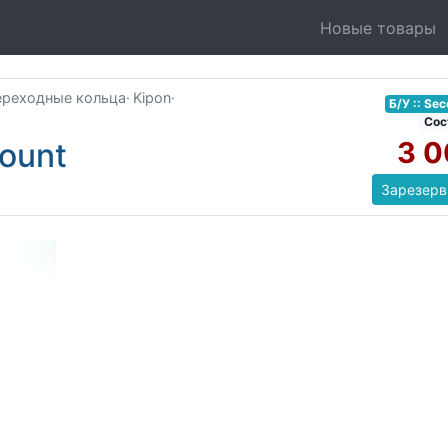
Новые товары
ереходные кольца
·
Kipon
·
Б/У :: Se
Соc
3 0
ount
Зарезерв