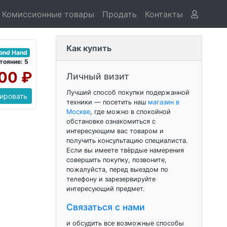
Комиссионные товары
Продать
Контакты
Как купить
cond Hand
тояние: 5
00 ₽
Личный визит
Лучший способ покупки подержанной
ировать
техники — посетить наш
магазин в
Москве
, где можно в спокойной
обстановке ознакомиться с
интересующим вас товаром и
получить консультацию специалиста.
Если вы имеете твёрдые намерения
совершить покупку, позвоните,
пожалуйста, перед выездом по
телефону и зарезервируйте
интересующий предмет.
Связаться с нами
и обсудить все возможные способы