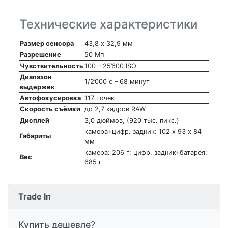
Технические характеристики
Размер сенсора
43,8 х 32,9 мм
Разрешение
50 Мп
Чувствительность
100 – 25’600 ISO
Диапазон
1/2’000 с – 68 минут
выдержек
Автофокусировка
117 точек
Скорость съёмки
до 2,7 кадров RAW
Дисплей
3,0 дюймов, (920 тыс. пикс.)
камера+цифр. задник: 102 х 93 х 84
Габариты
мм
камера: 206 г; цифр. задник+батарея:
Вес
685 г
Trade In
Купить дешевле?