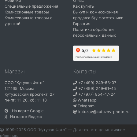
Новинки
О нас
Специальные предложения
Как купить
Комиссионные товары
Выкуп и комиссионная
Комиссионные товары с
продажа б/у фототехники
уценкой
Гарантия
Политика обработки
персональных данных
Магазин
Контакты
ООО "Кутузов Фото"
+7 (499) 249-63-07
121165
,
Москва
+7 (499) 249-61-45
Кутузовский проспект, 27
+7 (977) 854-47-24
пн-пт: 11-20, сб: 11-18
Whatsapp
Telegram
На карте Google
kutuzov@kutuzov-photo.ru
На карте Яндекс
1999–2025 ООО "Кутузов Фото" — Для тех, кто ценит личное
общение.