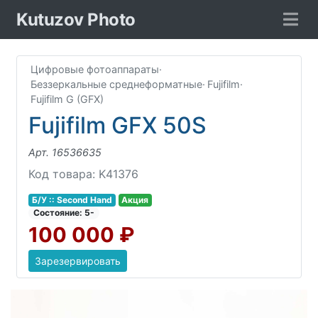
Kutuzov Photo
Цифровые фотоаппараты
·
Беззеркальные среднеформатные
·
Fujifilm
·
Fujifilm G (GFX)
Fujifilm GFX 50S
Арт. 16536635
Код товара: K41376
Б/У :: Second Hand
Акция
Соcтояние: 5-
100 000 ₽
Зарезервировать