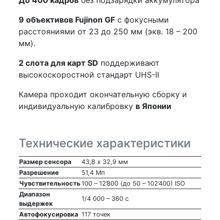
До 400 кадров
без подзарядки аккумулятора
9 объективов Fujinon GF
с фокусными
расстояниями от 23 до 250 мм (экв. 18 – 200
мм).
2 слота для карт SD
поддерживают
высокоскоростной стандарт UHS-II
Камера проходит окончательную сборку и
индивидуальную калибровку
в Японии
Технические характеристики
Размер сенсора
43,8 х 32,9 мм
Разрешение
51,4 Мп
Чувствительность
100 – 12’800 (до 50 – 102’400) ISO
Диапазон
1/4 000 – 360 с
выдержек
Автофокусировка
117 точек