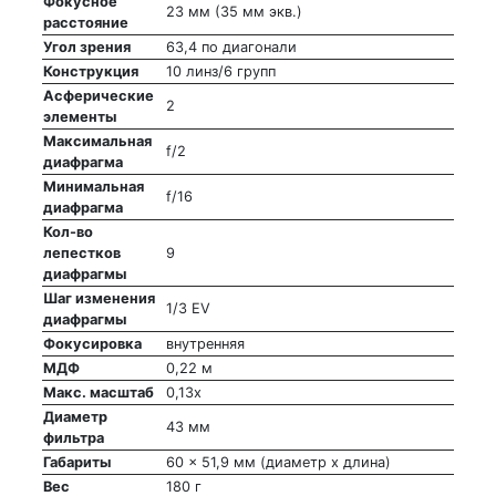
Фокусное
23 мм (35 мм экв.)
расстояние
Угол зрения
63,4 по диагонали
Конструкция
10 линз/6 групп
Асферические
2
элементы
Максимальная
f/2
диафрагма
Минимальная
f/16
диафрагма
Кол-во
лепестков
9
диафрагмы
Шаг изменения
1/3 EV
диафрагмы
Фокусировка
внутренняя
МДФ
0,22 м
Макс. масштаб
0,13x
Диаметр
43 мм
фильтра
Габариты
60 x 51,9 мм (диаметр х длина)
Вес
180 г