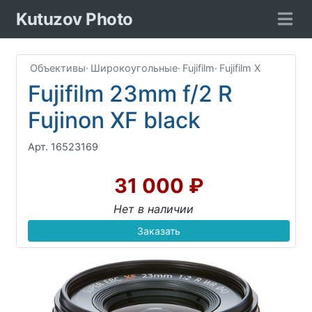
Kutuzov Photo
Объективы
·
Широкоугольные
·
Fujifilm
·
Fujifilm X
Fujifilm 23mm f/2 R
Fujinon XF black
Арт. 16523169
31 000 ₽
Нет в наличии
Заказать