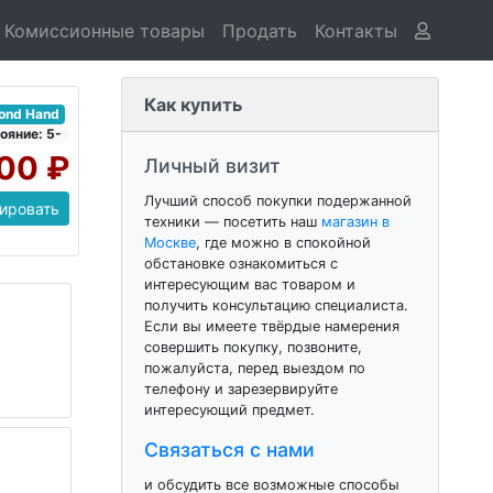
Комиссионные товары
Продать
Контакты
Как купить
cond Hand
ояние: 5-
00 ₽
Личный визит
Лучший способ покупки подержанной
ировать
техники — посетить наш
магазин в
Москве
, где можно в спокойной
обстановке ознакомиться с
интересующим вас товаром и
получить консультацию специалиста.
Если вы имеете твёрдые намерения
совершить покупку, позвоните,
пожалуйста, перед выездом по
телефону и зарезервируйте
интересующий предмет.
Связаться с нами
и обсудить все возможные способы