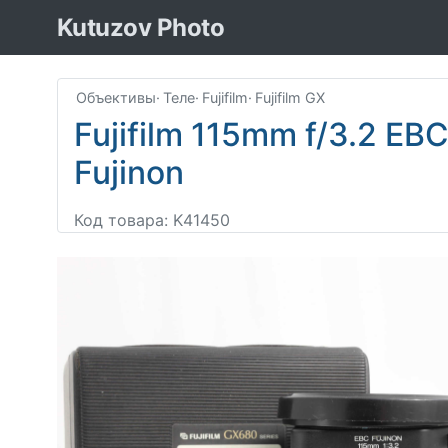
Kutuzov Photo
Объективы
·
Теле
·
Fujifilm
·
Fujifilm GX
Fujifilm 115mm f/3.2 EB
Fujinon
Код товара: K41450