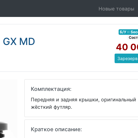
Новые товары
Б/У :: Se
Соcт
C GX MD
40 0
Зарезерв
Комплектация:
Передняя и задняя крышки, оригинальный
жёсткий футляр.
Краткое описание: